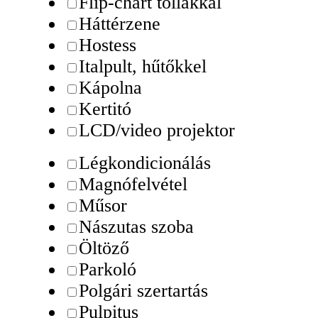
Flip-chart tollakkal
Háttérzene
Hostess
Italpult, hűtőkkel
Kápolna
Kertitó
LCD/video projektor
Légkondicionálás
Magnófelvétel
Műsor
Nászutas szoba
Öltöző
Parkoló
Polgári szertartás
Pulpitus