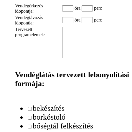
Vendégérkezés
óra
perc
idopontja:
Vendégtávozás
óra
perc
idopontja:
Tervezett
programelemek:
Vendéglátás tervezett lebonyolítási
formája:
bekészítés
borkóstoló
bőségtál felkészítés