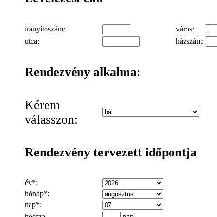
irányítószám:
város:
utca:
házszám:
Rendezvény alkalma:
Kérem
válasszon:
Rendezvény tervezett időpontja
év*:
hónap*:
nap*:
hossza:
nap