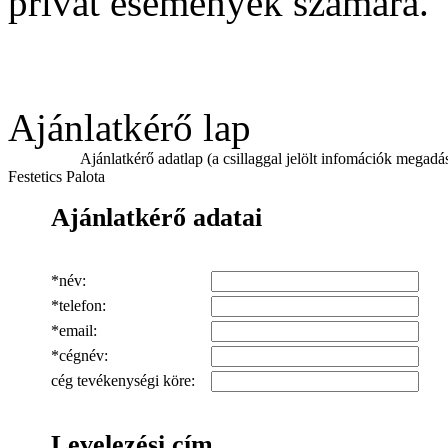
privát események számára.
Ajánlatkérő lap
Ajánlatkérő adatlap (a csillaggal jelölt infomációk megadás
Festetics Palota
Ajánlatkérő adatai
*
név
:
*telefon:
*email:
*cégnév:
cég tevékenységi köre:
Levelezési cím