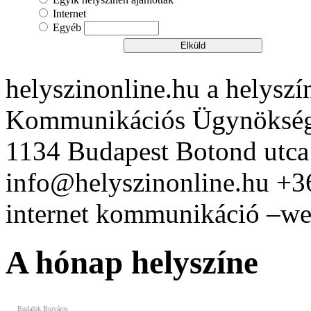
Internet
Egyéb
helyszinonline.hu a helyszín
Kommunikációs Ügynöksé
1134 Budapest Botond utca
info@helyszinonline.hu +
Vasmacska Terasz
internet kommunikáció –web
A hónap helyszíne
Budafok Borváros