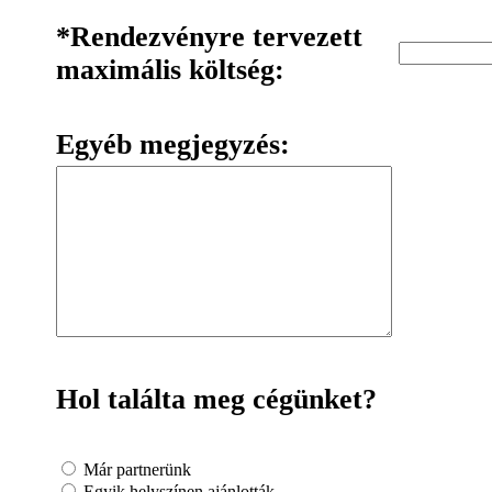
*Rendezvényre tervezett
maximális költség:
Egyéb megjegyzés:
Hol találta meg cégünket?
Már partnerünk
Egyik helyszínen ajánlották