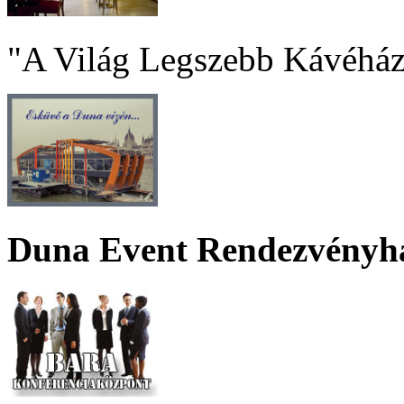
"A Világ Legszebb Kávéház
Duna Event Rendezvényh