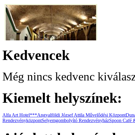
Premium Apartmanház
Kedvencek
Még nincs kedvenc kiválasz
Kiemelt helyszínek:
Vasmacska Terasz
Alfa Art Hotel***
Angyalföldi József Attila Művelődési Központ
Duna
Rendezvényközpont
Selyemgombolyító Rendezvényház
Spoon Café 