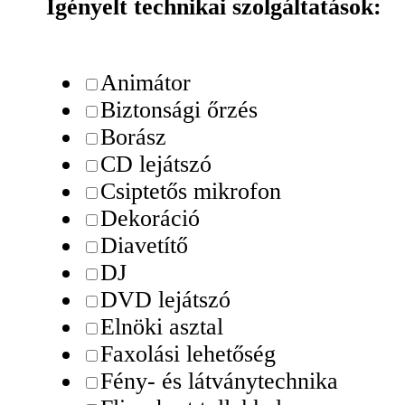
Igényelt technikai szolgáltatások:
Animátor
Biztonsági őrzés
Borász
CD lejátszó
Csiptetős mikrofon
Dekoráció
Diavetítő
DJ
DVD lejátszó
Elnöki asztal
Faxolási lehetőség
Fény- és látványtechnika