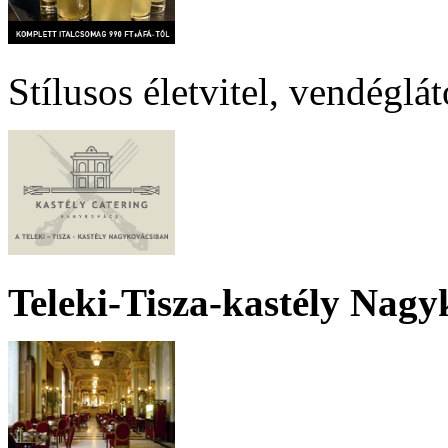
Stílusos életvitel, vendéglá
Teleki-Tisza-kastély Nagy