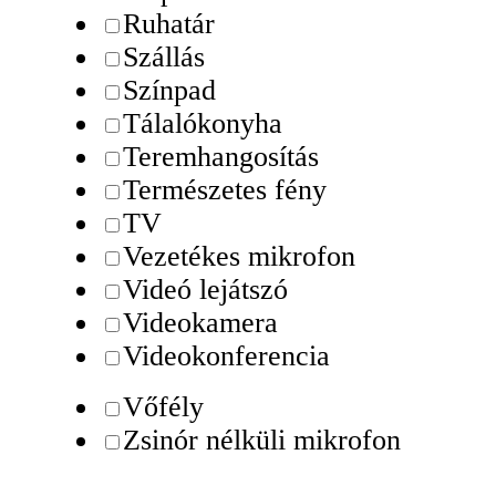
Ruhatár
Szállás
Színpad
Tálalókonyha
Teremhangosítás
Természetes fény
TV
Vezetékes mikrofon
Videó lejátszó
Videokamera
Videokonferencia
Vőfély
Zsinór nélküli mikrofon