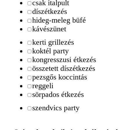
csak italpult
díszétkezés
hideg-meleg büfé
kávészünet
kerti grillezés
koktél party
kongresszusi étkezés
összetett díszétkezés
pezsgős koccintás
reggeli
sörpados étkezés
szendvics party