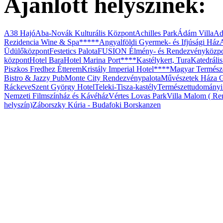
Ajánlott helyszínek:
Budafok Borváros
A38 Hajó
Aba-Novák Kulturális Központ
Achilles Park
Ádám Villa
Ad
Rezidencia Wine & Spa*****
Angyalföldi Gyermek- és Ifjúsági Ház
Üdülőközpont
Festetics Palota
FUSION Élmény- és Rendezvényközp
központ
Hotel Bara
Hotel Marina Port****
Kastélykert, Tura
Katedráli
Piszkos Fredhez Étterem
Kristály Imperial Hotel****
Magyar Termész
Bistro & Jazzy Pub
Monte City Rendezvénypalota
Művészetek Háza G
Ráckeve
Szent György Hotel
Teleki-Tisza-kastély
Természettudomány
Nemzeti Filmszínház és Kávéház
Vértes Lovas Park
Villa Malom ( Ren
helyszín)
Záborszky Kúria - Budafoki Borskanzen