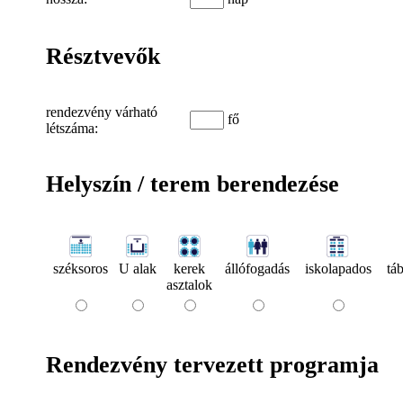
Résztvevők
rendezvény várható
fő
létszáma:
Helyszín / terem berendezése
széksoros
U alak
kerek
állófogadás
iskolapados
táb
asztalok
Rendezvény tervezett programja