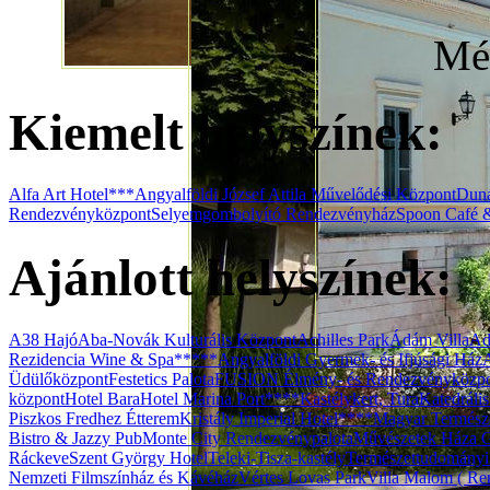
Még
Kiemelt helyszínek:
Alfa Art Hotel***
Angyalföldi József Attila Művelődési Központ
Duna
Rendezvényközpont
Selyemgombolyító Rendezvényház
Spoon Café 
Ajánlott helyszínek:
A38 Hajó
Aba-Novák Kulturális Központ
Achilles Park
Ádám Villa
Ad
Rezidencia Wine & Spa*****
Angyalföldi Gyermek- és Ifjúsági Ház
Üdülőközpont
Festetics Palota
FUSION Élmény- és Rendezvényközp
központ
Hotel Bara
Hotel Marina Port****
Kastélykert, Tura
Katedráli
Piszkos Fredhez Étterem
Kristály Imperial Hotel****
Magyar Termész
Bistro & Jazzy Pub
Monte City Rendezvénypalota
Művészetek Háza G
Ráckeve
Szent György Hotel
Teleki-Tisza-kastély
Természettudomány
Nemzeti Filmszínház és Kávéház
Vértes Lovas Park
Villa Malom ( Ren