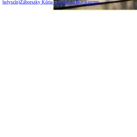
helyszín)
Záborszky Kúria - Budafoki Borskanzen