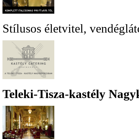
Stílusos életvitel, vendéglá
Teleki-Tisza-kastély Nagy