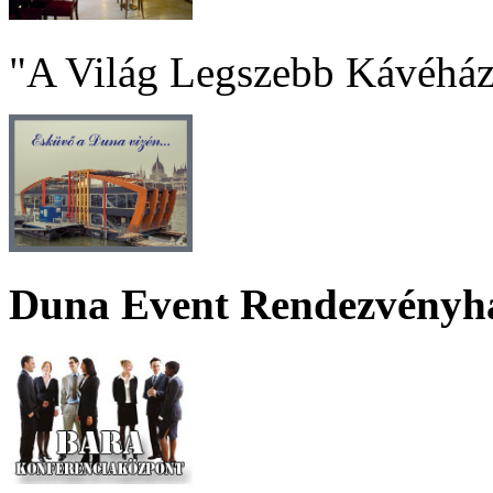
"A Világ Legszebb Kávéház
Duna Event Rendezvényh