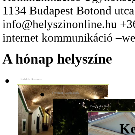
1134 Budapest Botond utca
info@helyszinonline.hu +
internet kommunikáció –web
A hónap helyszíne
Budafok Borváros
Premium Apartmanház
Vasmacska Terasz
Ke