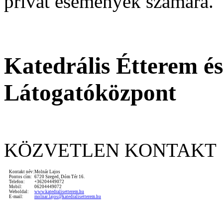
privát események számára.
Katedrális Étterem é
Látogatóközpont
KÖZVETLEN KONTAKT
Kontakt név:
Molnár Lajos
Pontos cím:
6720 Szeged, Dóm Tér 16.
Telefon:
+36204449072
Mobil:
06204449072
Weboldal:
www.katedralisetterem.hu
E-mail:
molnar.lajos@katedralisetterem.hu