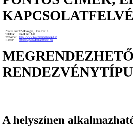
KAPCSOLATFELV
Pontos cím:
6720 Szeged, Dóm Tér 16.
Telefon:
06203601144
Weboldal:
http://www.katedralisetterem.hu/
E-mail:
etterem@katedralisetterem.hu
MEGRENDEZHET
RENDEZVÉNYTÍP
A helyszínen alkalmazhat