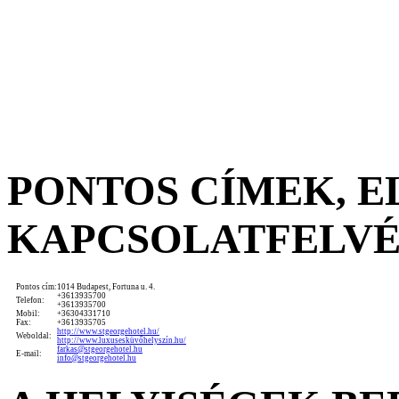
PONTOS CÍMEK, 
KAPCSOLATFELV
Pontos cím:
1014 Budapest, Fortuna u. 4.
+3613935700
Telefon:
+3613935700
Mobil:
+36304331710
Fax:
+3613935705
http://www.stgeorgehotel.hu/
Weboldal:
http://www.luxusesküvőhelyszín.hu/
farkas@stgeorgehotel.hu
E-mail:
info@stgeorgehotel.hu