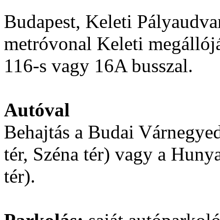
Budapest, Keleti Pályaudva
metróvonal Keleti megállójá
116-s vagy 16A busszal.
Autóval
Behajtás a Budai Várnegyed
tér, Széna tér) vagy a Huny
tér).