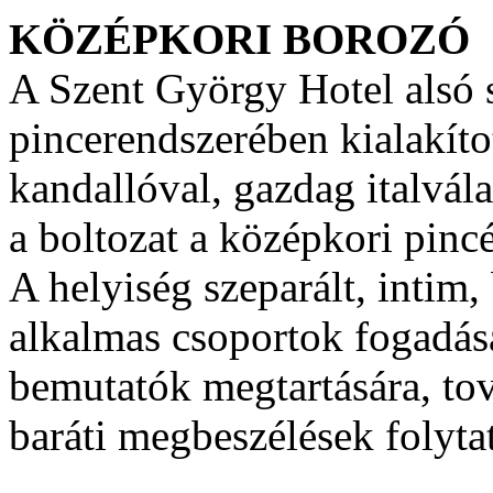
KÖZÉPKORI BOROZÓ
A Szent György Hotel alsó s
pincerendszerében kialakíto
kandallóval, gazdag italvála
a boltozat a középkori pincé
A helyiség szeparált, intim
alkalmas csoportok fogadás
bemutatók megtartására, tov
baráti megbeszélések folytat