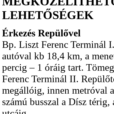
MEGKÖZELÍTHETŐ
LEHETŐSÉGEK
Érkezés Repülővel
Bp. Liszt Ferenc Terminál I.
autóval kb 18,4 km, a mene
percig – 1 óráig tart. Töme
Ferenc Terminál II. Repülő
megállóig, innen metróval a
számú busszal a Dísz térig,
utcáig.