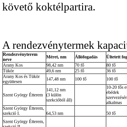
követő koktélpartira.
A rendezvénytermek kapaci
Rendezvényterem
Méret, nm
Állófogadás
Ültetett fo
neve
Arany Kos
98,42 nm
70 fő
80 fő
Tükör
49,6 nm
25 fő
36 fő
Arany Kos és Tükör
147,48 nm
100 fő
100 fő
együttesen
10-20 fős 
141,12 nm
ebédek
Szent György Étterem
(3 külön
szervezésér
szekcióból áll)
alkalmas
Szent György Étterem,
szekció I.
64,53 nm
50 fő
Szent György Étterem,
szekció II.