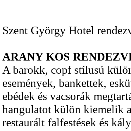
Szent György Hotel rendez
ARANY KOS RENDEZ
A barokk, copf stílusú kül
események, bankettek, eskü
ebédek és vacsorák megtart
hangulatot külön kiemelik 
restaurált falfestések és kál