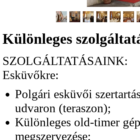
Különleges szolgáltat
SZOLGÁLTATÁSAINK:
Esküvőkre:
Polgári esküvői szertartá
udvaron (teraszon);
Különleges old-timer gép
megszervezése;