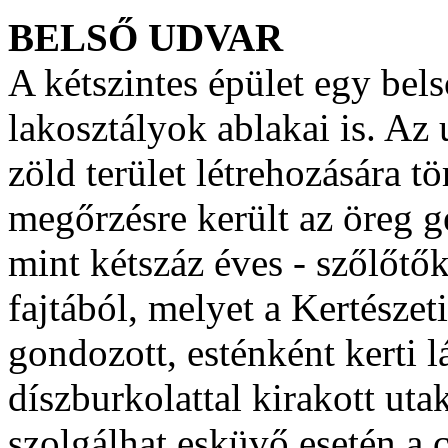
BELSŐ UDVAR
A kétszintes épület egy bels
lakosztályok ablakai is. Az 
zöld terület létrehozására t
megőrzésre került az öreg ge
mint kétszáz éves - szőlőtőke
fajtából, melyet a Kertészet
gondozott, esténként kerti 
díszburkolattal kirakott uta
szolgálhat esküvő esetén a c