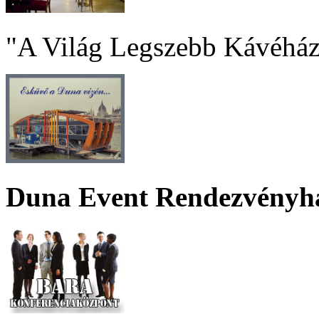
"A Világ Legszebb Kávéház
Duna Event Rendezvényh