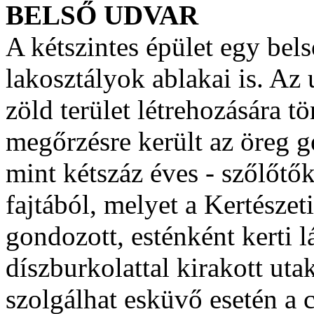
BELSŐ UDVAR
A kétszintes épület egy bels
lakosztályok ablakai is. Az 
zöld terület létrehozására t
megőrzésre került az öreg ge
mint kétszáz éves - szőlőtőke
fajtából, melyet a Kertészet
gondozott, esténként kerti 
díszburkolattal kirakott uta
szolgálhat esküvő esetén a c