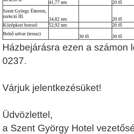
41,77 nm
20 fő
Szent György Étterem,
szekció III.
34,82 nm
20 fő
Középkori borozó
52,92 nm
20 fő
Belső udvar (terasz)
30 fő
30 fő
Házbejárásra ezen a számon le
0237.
Várjuk jelentkezésüket!
Üdvözlettel,
a Szent György Hotel vezetős