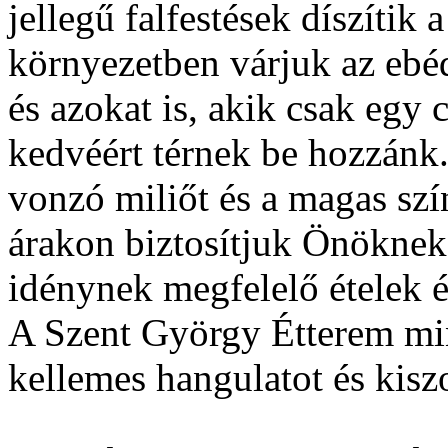
jellegű falfestések díszítik 
környezetben várjuk az ebé
és azokat is, akik csak egy
kedvéért térnek be hozzánk.
vonzó miliőt és a magas szí
árakon biztosítjuk Önöknek
idénynek megfelelő ételek é
A Szent György Étterem min
kellemes hangulatot és kiszo