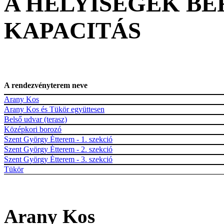
A HELYISÉGEK B
KAPACITÁS
A rendezvényterem neve
Arany Kos
Arany Kos és Tükör együttesen
Belső udvar (terasz)
Középkori borozó
Szent György Étterem - 1. szekció
Szent György Étterem - 2. szekció
Szent György Étterem - 3. szekció
Tükör
Arany Kos