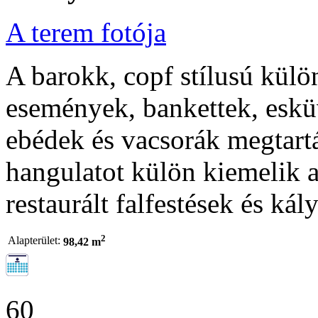
A terem fotója
A barokk, copf stílusú kül
események, bankettek, eskü
ebédek és vacsorák megtart
hangulatot külön kiemelik 
restaurált falfestések és kál
2
Alapterület:
98,42 m
60