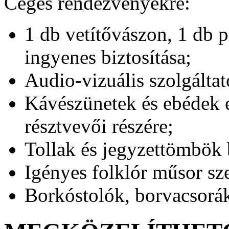
Céges rendezvényekre:
1 db vetítővászon, 1 db p
ingyenes biztosítása;
Audio-vizuális szolgáltat
Kávészünetek és ebédek 
résztvevői részére;
Tollak és jegyzettömbök b
Igényes folklór műsor sze
Borkóstolók, borvacsorák