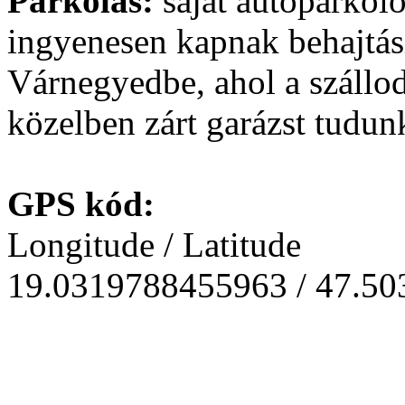
Parkolás:
saját autóparkoló
ingyenesen kapnak behajtás
Várnegyedbe, ahol a szállod
közelben zárt garázst tudunk
GPS kód:
Longitude / Latitude
19.0319788455963 / 47.5