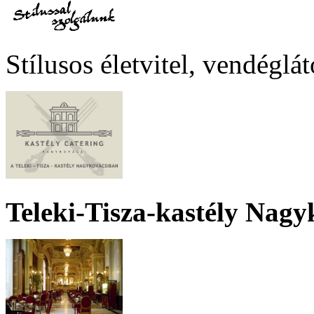
Stílusos életvitel, vendéglá
Teleki-Tisza-kastély Nagy