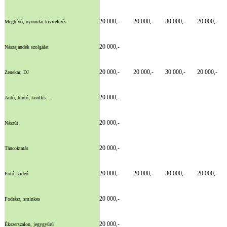
20 000,-
20 000,-
30 000,-
20 000,-
Meghívó, nyomdai kivitelezés
20 000,-
Nászajándék szolgálat
20 000,-
20 000,-
30 000,-
20 000,-
Zenekar, DJ
20 000,-
Autó, hintó, konflis...
20 000,-
Nászút
20 000,-
Táncoktatás
20 000,-
20 000,-
30 000,-
20 000,-
Fotó, videó
20 000,-
Fodrász, sminkes
20 000,-
Ékszerszalon, jegygyűrű