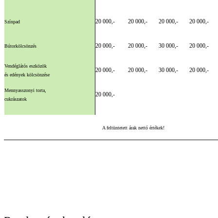
20 000,-
20 000,-
20 000,-
20 000,-
Színpad
20 000,-
20 000,-
30 000,-
20 000,-
Bútorkölcsönzés
Vendéglátós eszközök
20 000,-
20 000,-
30 000,-
20 000,-
és edények kölcsönzése
Mennyasszonyi torta,
20 000,-
cukrászatok
A feltüntetett árak nettó értékek!