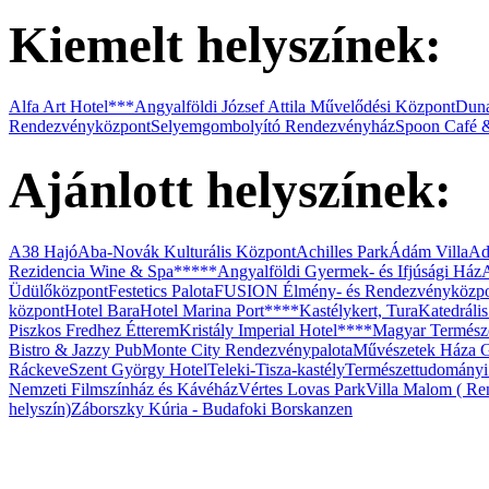
Kiemelt helyszínek:
Budafok Borváros
Alfa Art Hotel***
Angyalföldi József Attila Művelődési Központ
Duna
Rendezvényközpont
Selyemgombolyító Rendezvényház
Spoon Café 
Ajánlott helyszínek:
A38 Hajó
Aba-Novák Kulturális Központ
Achilles Park
Ádám Villa
Ad
Rezidencia Wine & Spa*****
Angyalföldi Gyermek- és Ifjúsági Ház
Üdülőközpont
Festetics Palota
FUSION Élmény- és Rendezvényközp
központ
Hotel Bara
Hotel Marina Port****
Kastélykert, Tura
Katedráli
Piszkos Fredhez Étterem
Kristály Imperial Hotel****
Magyar Termész
Bistro & Jazzy Pub
Monte City Rendezvénypalota
Művészetek Háza G
Ráckeve
Szent György Hotel
Teleki-Tisza-kastély
Természettudomány
Nemzeti Filmszínház és Kávéház
Vértes Lovas Park
Villa Malom ( Ren
helyszín)
Záborszky Kúria - Budafoki Borskanzen