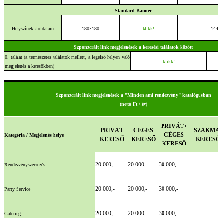
Standard
Banner
Helyszínek aloldalain
180×180
klikk!
144
Szponzorált link megjelenések a keresési találatok között
0. találat (a természetes találatok mellett, a legelső helyen való
klikk!
megjelenés a keresőkben)
Szponzorált link megjelenések a "Minden ami rendezvény" katalógusban
(
nettó Ft / év)
PRIVÁT+
PRIVÁT
CÉGES
SZAKMA
CÉGES
Kategória / Megjelenés helye
KERESŐ
KERESŐ
KERES
KERESŐ
20 000,-
20 000,-
30 000,-
Rendezvényszervezés
20 000,-
20 000,-
30 000,-
Party Service
20 000,-
20 000,-
30 000,-
Catering