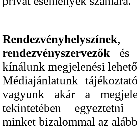
privát események számára.
Rendezvényhelyszínek
rendezvényszervezők
é
kínálunk megjelenési lehető
Médiajánlatunk tájékoztat
vagyunk akár a megjelen
tekintetében egyeztetni
minket bizalommal az aláb