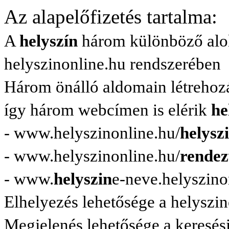
Az alapelőfizetés tartalma:
A
helyszín
három különböző alold
helyszinonline.hu rendszerében
Három önálló aldomain létrehozá
így három webcímen is elérik
he
- www.helyszinonline.hu/
helysz
- www.helyszinonline.hu/
rendez
- www.
helyszin
e-neve.helyszino
Elhelyezés lehetősége a helyszi
Megjelenés lehetősége a keresési 