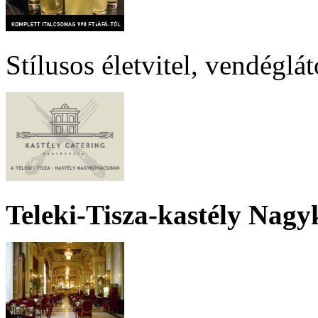
Stílusos életvitel, vendéglá
Teleki-Tisza-kastély Nagy