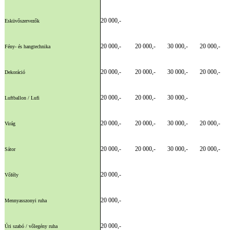
20 000,-
Esküvőszervezők
20 000,-
20 000,-
30 000,-
20 000,-
Fény- és hangtechnika
20 000,-
20 000,-
30 000,-
20 000,-
Dekoráció
20 000,-
20 000,-
30 000,-
Luftballon / Lufi
20 000,-
20 000,-
30 000,-
20 000,-
Virág
20 000,-
20 000,-
30 000,-
20 000,-
Sátor
20 000,-
Vőfély
20 000,-
Mennyasszonyi ruha
20 000,-
Úri szabó / vőlegény ruha