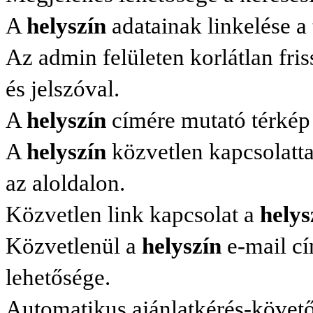
A
helyszín
adatainak linkelése a t
Az admin felületen korlátlan friss
és jelszóval.
A
helyszín
címére mutató térkép 
A
helyszín
közvetlen kapcsolatta
az aloldalon.
Közvetlen link kapcsolat a
helys
Közvetlenül a
helyszín
e-mail cí
lehetősége.
Automatikus ajánlatkérés-követő 