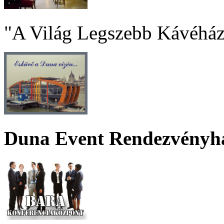
"A Világ Legszebb Kávéház
Duna Event Rendezvényh