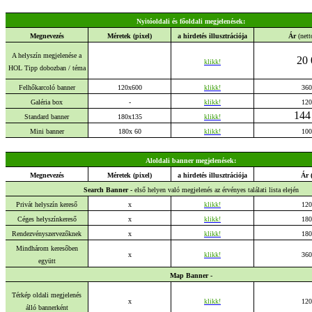
Nyitóoldali és főoldali megjelenések:
Megnevezés
Méretek (pixel)
a hirdetés illusztrációja
Ár
(nett
A helyszín megjelenése a
20 
klikk!
HOL Tipp dobozban / téma
Felhőkarcoló banner
120x600
klikk!
360
Galéria box
-
klikk!
120
144
Standard banner
180x135
klikk!
Mini banner
180x 60
klikk!
100
Aloldali banner megjelenések:
Megnevezés
Méretek (pixel)
a hirdetés illusztrációja
Ár 
Search Banner -
első helyen való megjelenés az érvényes találati lista elején
Privát helyszín kereső
x
klikk!
120
Céges helyszínkereső
x
klikk!
180
Rendezvényszervezőknek
x
klikk!
180
Mindhárom keresőben
x
klikk!
360
együtt
Map Banner -
Térkép oldali megjelenés
x
klikk!
120
álló bannerként