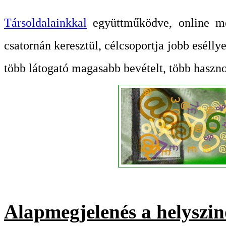
Társoldalainkkal
együttműködve, online méd
csatornán keresztül, célcsoportja jobb esélly
több látogató magasabb bevételt, több haszno
Alapmegjelenés a helyszin