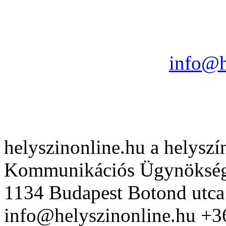
info@h
helyszinonline.hu a helyszín
Kommunikációs Ügynöksé
Vasmacska Terasz
1134 Budapest Botond utca
info@helyszinonline.hu +