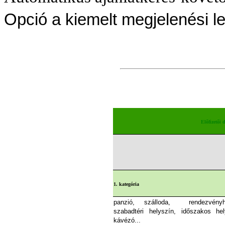
Opció a kiemelt megjelenési l
Előfizetői d
1. kategória
panzió, szálloda, rendezvényhe
szabadtéri helyszín, időszakos hel
kávézó...