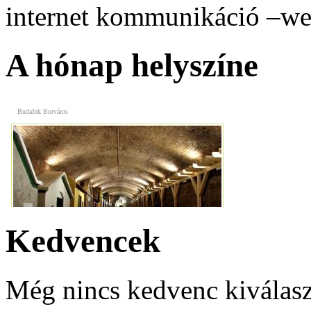
internet kommunikáció –web
Budafok Borváros
A hónap helyszíne
Premium Apartmanház
Kedvencek
Vasmacska Terasz
Még nincs kedvenc kiválasz