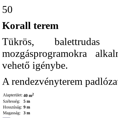
50
Korall terem
Tükrös, balettrudas
mozgásprogramokra alkal
vehető igénybe.
A rendezvényterem padlóza
2
Alapterület:
40 m
Szélesség:
5 m
Hosszúság:
9 m
Magasság:
3 m