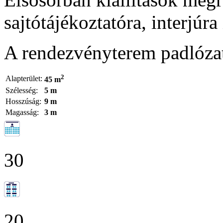
sajtótájékoztatóra, interjúra
A rendezvényterem padlóza
2
Alapterület:
45 m
Szélesség:
5 m
Hosszúság:
9 m
Magasság:
3 m
30
20