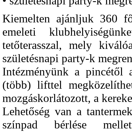
• születésnapi party-k megr
Kiemelten ajánljuk 360 f
emeleti klubhelyiségün
tetőterasszal, mely kiváló
születésnapi party-k megren
Intézményünk a pincétől a
(több) lifttel megközelíth
mozgáskorlátozott, a kereke
Lehetőség van a tantermek
színpad bérlése melle