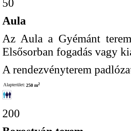
50
Aula
Az Aula a Gyémánt teremm
Elsősorban fogadás vagy ki
A rendezvényterem padlóza
2
Alapterület:
250 m
200