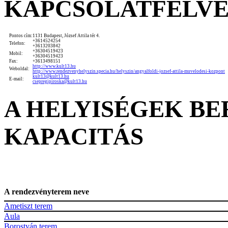
KAPCSOLATFELV
Pontos cím:
1131 Budapest, József Attila tér 4.
+3614524254
Telefon:
+3613203842
+36304519423
Mobil:
+36304519423
Fax:
+3613498151
http://www.kult13.hu
Weboldal:
http://www.rendezvenyhelyszin.specia.hu/helyszin/angyalfoldi-jozsef-attila-muvelodesi-kozpont
kult13@kult13.hu
E-mail:
csepregipiroska@kult13.hu
A HELYISÉGEK B
KAPACITÁS
A rendezvényterem neve
Ametiszt terem
Aula
Borostyán terem