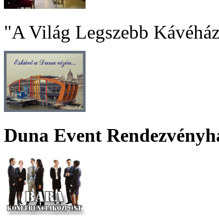
"A Világ Legszebb Kávéház
Duna Event Rendezvényh