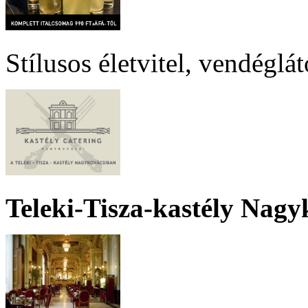
Stílusos életvitel, vendéglá
Teleki-Tisza-kastély Nagy