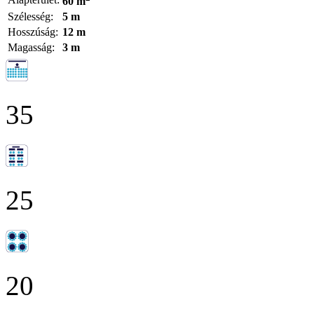
60 m
Szélesség:
5 m
Hosszúság:
12 m
Magasság:
3 m
35
25
20