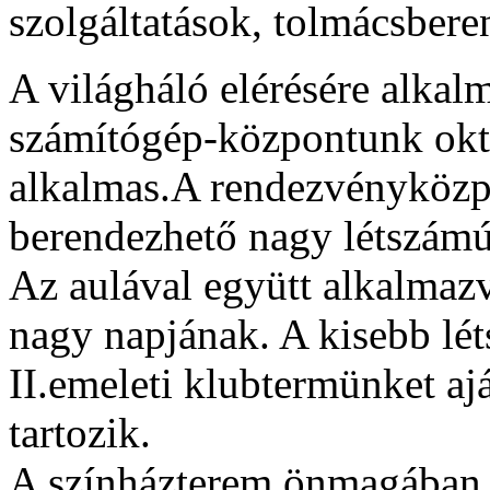
szolgáltatások, tolmácsbere
A világháló elérésére alkalm
számítógép-központunk okta
alkalmas.A rendezvényközp
berendezhető nagy létszám
Az aulával együtt alkalmazva
nagy napjának. A kisebb lé
II.emeleti klubtermünket aj
tartozik.
A színházterem önmagában 