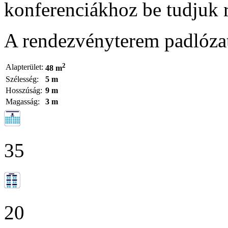
konferenciákhoz be tudjuk 
A rendezvényterem padlóza
2
Alapterület:
48 m
Szélesség:
5 m
Hosszúság:
9 m
Magasság:
3 m
35
20