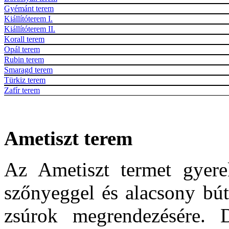
Gyémánt terem
Kiállítóterem I.
Kiállítóterem II.
Korall terem
Opál terem
Rubin terem
Smaragd terem
Türkiz terem
Zafír terem
Ametiszt terem
Az Ametiszt termet gyere
szőnyeggel és alacsony bút
zsúrok megrendezésére. D