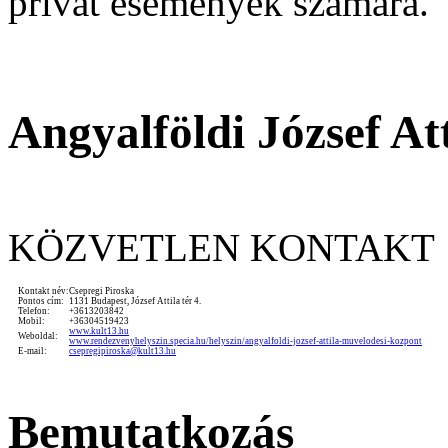
privát események számára.
Angyalföldi József A
KÖZVETLEN KONTAKT
Kontakt név:
Csepregi Piroska
Pontos cím:
1131 Budapest, József Attila tér 4.
Telefon:
+3613203842
Mobil:
+36304519423
www.kult13.hu
Weboldal:
www.rendezvenyhelyszin.specia.hu/helyszin/angyalfoldi-jozsef-attila-muvelodesi-kozpont
E-mail:
csepregipiroska@kult13.hu
Bemutatkozás