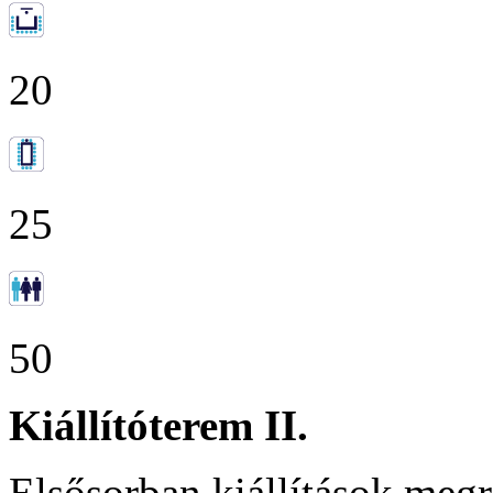
20
25
50
Kiállítóterem II.
Elsősorban kiállítások meg