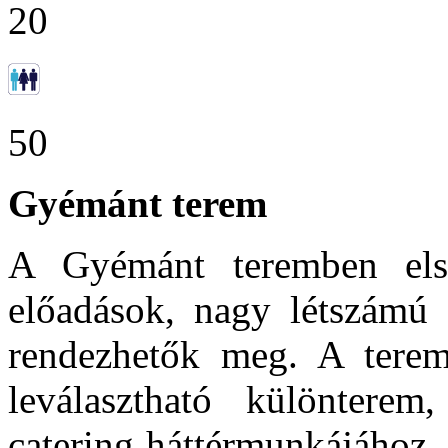
20
50
Gyémánt terem
A Gyémánt teremben első
előadások, nagy létszámú b
rendezhetők meg. A tere
leválasztható különtere
catering háttérmunkájához.