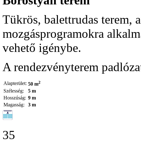
Borostyán terem
Tükrös, balettrudas terem, 
mozgásprogramokra alkalma
vehető igénybe.
A rendezvényterem padlóza
2
Alapterület:
50 m
Szélesség:
5 m
Hosszúság:
9 m
Magasság:
3 m
35