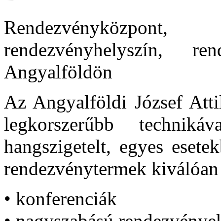
Rendezvényközpont
rendezvényhelyszín, ren
Angyalföldön
Az Angyalföldi József Att
legkorszerűbb technikáva
hangszigetelt, egyes esete
rendezvénytermek kiválóan
• konferenciák
• nagyszabású rendezvénye