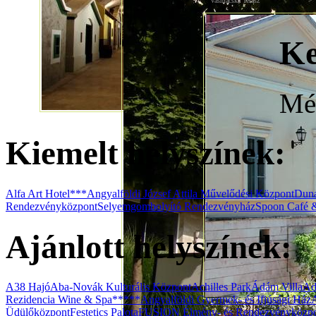
Vasmacska Terasz
Ke
Még
Kiemelt helyszínek:
Alfa Art Hotel***
Angyalföldi József Attila Művelődési Központ
Duna
Rendezvényközpont
Selyemgombolyító Rendezvényház
Spoon Café 
Ajánlott helyszínek:
A38 Hajó
Aba-Novák Kulturális Központ
Achilles Park
Ádám Villa
Ad
Rezidencia Wine & Spa*****
Angyalföldi Gyermek- és Ifjúsági Ház
Üdülőközpont
Festetics Palota
FUSION Élmény- és Rendezvényközp