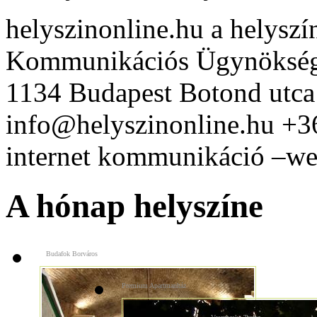
helyszinonline.hu a helyszín
Kommunikációs Ügynöksé
1134 Budapest Botond utca
info@helyszinonline.hu +
internet kommunikáció –web
A hónap helyszíne
Budafok Borváros
Premium Apartmanház