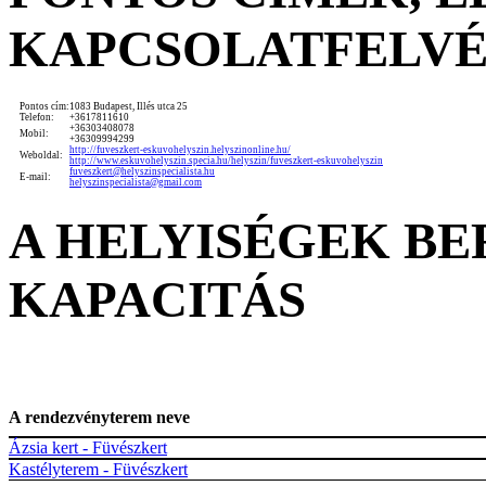
KAPCSOLATFELV
Pontos cím:
1083 Budapest, Illés utca 25
Telefon:
+3617811610
+36303408078
Mobil:
+36309994299
http://fuveszkert-eskuvohelyszin.helyszinonline.hu/
Weboldal:
http://www.eskuvohelyszin.specia.hu/helyszin/fuveszkert-eskuvohelyszin
fuveszkert@helyszinspecialista.hu
E-mail:
helyszinspecialista@gmail.com
A HELYISÉGEK B
KAPACITÁS
A rendezvényterem neve
Ázsia kert - Füvészkert
Kastélyterem - Füvészkert