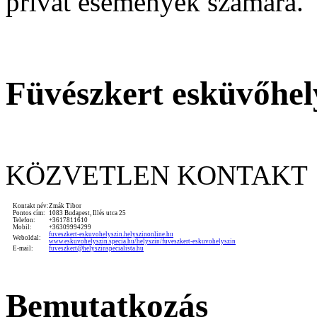
privát események számára.
Füvészkert esküvőhel
KÖZVETLEN KONTAKT
Kontakt név:
Zmák Tibor
Pontos cím:
1083 Budapest, Illés utca 25
Telefon:
+3617811610
Mobil:
+36309994299
fuveszkert-eskuvohelyszin.helyszinonline.hu
Weboldal:
www.eskuvohelyszin.specia.hu/helyszin/fuveszkert-eskuvohelyszin
E-mail:
fuveszkert@helyszinspecialista.hu
Bemutatkozás