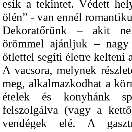
esik a tekintet. Védett he
ölén” - van ennél romantik
Dekoratőrünk – akit ne
örömmel ajánljuk – nagy r
ötlettel segíti életre kelteni
A vacsora, melynek részlet
meg, alkalmazkodhat a körny
ételek és konyhánk spec
felszolgálva (vagy a kett
vendégek elé. A gaszt