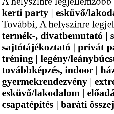
A helyszínre legjellemzőbb
kerti party | esküvő/lako
További, A helyszínre legj
termék-, divatbemutató | 
sajtótájékoztató | privát 
tréning | legény/leánybúcsú
továbbképzés, indoor | ház
gyermekrendezvény | extr
esküvő/lakodalom | előadás
csapatépítés | baráti össze