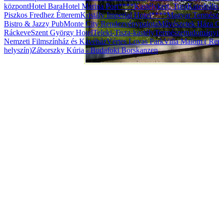
központ
Hotel Bara
Hotel Marina Port****
Kastélykert, Tura
Katedráli
Piszkos Fredhez Étterem
Kristály Imperial Hotel****
Magyar Termész
Bistro & Jazzy Pub
Monte City Rendezvénypalota
Művészetek Háza G
Ráckeve
Szent György Hotel
Teleki-Tisza-kastély
Természettudomány
Nemzeti Filmszínház és Kávéház
Vértes Lovas Park
Villa Malom ( Ren
helyszín)
Záborszky Kúria - Budafoki Borskanzen