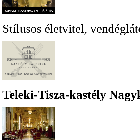
Stílusos életvitel, vendéglá
Teleki-Tisza-kastély Nagy