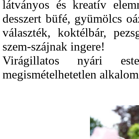
látványos és kreatív elemm
desszert büfé, gyümölcs oá
választék, koktélbár, pez
szem-szájnak ingere!
Virágillatos nyári es
megismételhetetlen alkalom