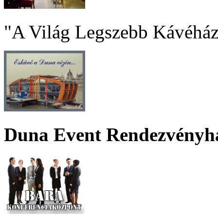
"A Világ Legszebb Kávéház
Duna Event Rendezvényh