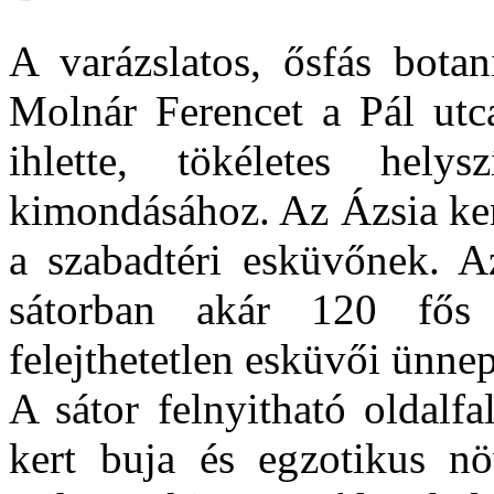
A varázslatos, ősfás bota
Molnár Ferencet a Pál utc
ihlette, tökéletes hely
kimondásához. Az Ázsia kert
a szabadtéri esküvőnek. Az
sátorban akár 120 fős
felejthetetlen esküvői ünnep
A sátor felnyitható oldalf
kert buja és egzotikus növ