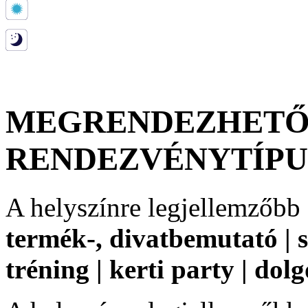
MEGRENDEZHET
RENDEZVÉNYTÍP
A helyszínre legjellemzőbb
termék-, divatbemutató | s
tréning | kerti party | dol