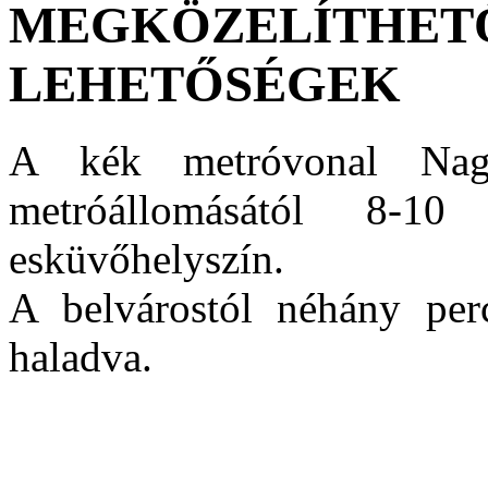
MEGKÖZELÍTHETŐ
LEHETŐSÉGEK
A kék metróvonal Nagyv
metróállomásától 8-1
esküvőhelyszín.
A belvárostól néhány perc
haladva.