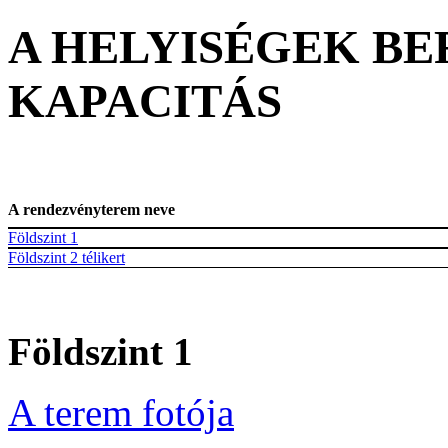
A HELYISÉGEK B
KAPACITÁS
A rendezvényterem neve
Földszint 1
Földszint 2 télikert
Földszint 1
A terem fotója