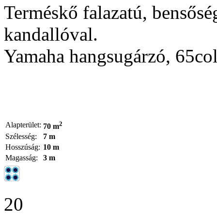
Terméskő falazatú, bensősé
kandallóval.
Yamaha hangsugárzó, 65col/ 
2
Alapterület:
70 m
Szélesség:
7 m
Hosszúság:
10 m
Magasság:
3 m
20