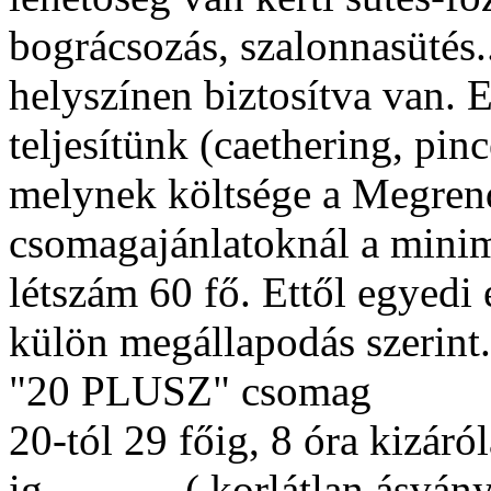
bográcsozás, szalonnasütés.
helyszínen biztosítva van. 
teljesítünk (caethering, pinc
melynek költsége a Megrende
csomagajánlatoknál a mini
létszám 60 fő. Ettől egyedi 
külön megállapodás szerin
"20 PLUSZ" csomag
20-tól 29 főig, 8 óra kizáró
ig. ( korlátlan ásványví