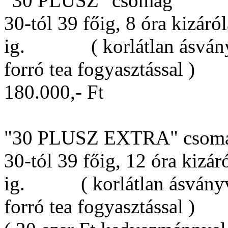
"30 PLUSZ" csomag
30-tól 39 főig, 8 óra kizáró
ig. ( korlátlan ásványví
forró tea fogyasztással )
180.000,- Ft
"30 PLUSZ EXTRA" csom
30-tól 39 főig, 12 óra kizár
ig. ( korlátlan ásványví
forró tea fogyasztással )