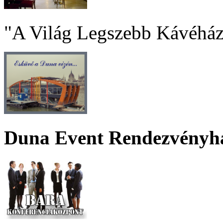
"A Világ Legszebb Kávéház
Duna Event Rendezvényh