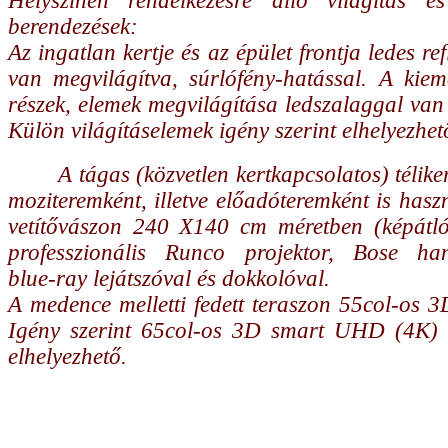
Helyszínen rendelkezésre álló világítás és
berendezések:
Az ingatlan kertje és az épület frontja ledes re
van megvilágítva, súrlófény-hatással. A kiem
részek, elemek megvilágítása ledszalaggal va
Külön világításelemek igény szerint elhelyezhet
A tágas (közvetlen kertkapcsolatos) télike
moziteremként, illetve előadóteremként is haszn
vetítővászon 240 X140 cm méretben (képátl
professzionális Runco projektor, Bose han
blue-ray lejátszóval és dokkolóval.
A medence melletti fedett teraszon 55col-os 
Igény szerint 65col-os 3D smart UHD (4K)
elhelyezhető.