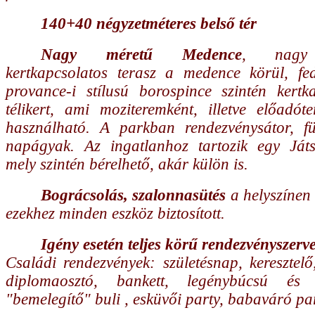
140+40 négyzetméteres belső tér
Nagy méretű Medence
, nagy 
kertkapcsolatos terasz a medence körül, fede
provance-i stílusú borospince szintén kertka
télikert, ami moziteremként, illetve előadót
használható. A parkban rendezvénysátor, f
napágyak. Az ingatlanhoz tartozik egy Játs
mely szintén bérelhető, akár külön is.
Bográcsolás, szalonnasütés
a helyszínen 
ezekhez minden eszköz biztosított.
Igény esetén teljes körű rendezvényszerv
Családi rendezvények: születésnap, keresztelő
diplomaosztó, bankett, legénybúcsú és 
"bemelegítő" buli , esküvői party, babaváró par