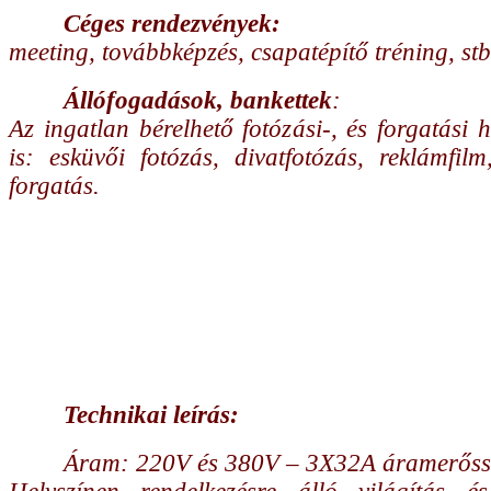
Céges rendezvények:
meeting, továbbképzés, csapatépítő tréning, stb
Állófogadások, bankettek
:
Az ingatlan bérelhető fotózási-, és forgatási h
is: esküvői fotózás, divatfotózás, reklámfilm
forgatás.
Technikai leírás:
Áram: 220V és 380V – 3X32A áramerőssé