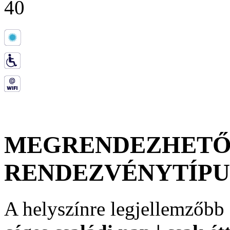
40
MEGRENDEZHET
RENDEZVÉNYTÍP
A helyszínre legjellemzőbb