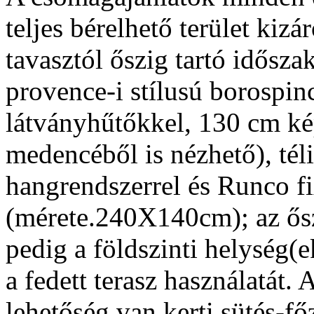
teljes bérelhető terület kizá
tavasztól őszig tartó idősza
provence-i stílusú borospincé
látványhűtőkkel, 130 cm kép
medencéből is nézhető), téli
hangrendszerrel és Runco fi
(mérete.240X140cm); az ősz
pedig a földszinti helység(e
a fedett terasz használatát. A
lehetőség van kerti sütés-fő