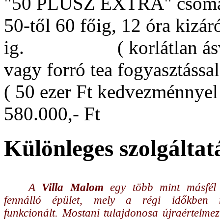
"50 PLUSZ EXTRA" csom
50-től 60 főig, 12 óra kizár
ig. ( korlátlan ásvány
vagy forró tea fogyasztással
( 50 ezer Ft kedvezménnyel!
580.000,- Ft
Különleges szolgáltat
A
Villa Malom
egy több mint másfél 
fennálló épület, mely a régi időkben 
funkcionált. Mostani tulajdonosa újraértelme