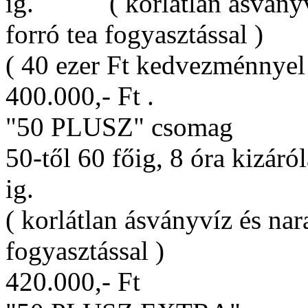
ig. ( korlátlan ásványví
forró tea fogyasztással )
( 40 ezer Ft kedvezménnyel!
400.000,- Ft .
"50 PLUSZ" csomag
50-től 60 főig, 8 óra kizáró
ig.
( korlátlan ásványvíz és na
fogyasztással )
420.000,- Ft