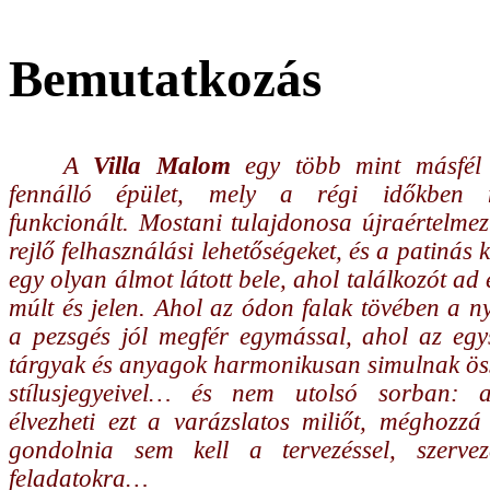
Bemutatkozás
A
Villa Malom
egy több mint másfél 
fennálló épület, mely a régi időkben 
funkcionált. Mostani tulajdonosa újraértelme
rejlő felhasználási lehetőségeket, és a patinás 
egy olyan álmot látott bele, ahol találkozót a
múlt és jelen. Ahol az ódon falak tövében a 
a pezsgés jól megfér egymással, ahol az egys
tárgyak és anyagok harmonikusan simulnak öss
stílusjegyeivel… és nem utolsó sorban: 
élvezheti ezt a varázslatos miliőt, méghozzá
gondolnia sem kell a tervezéssel, szervez
feladatokra…