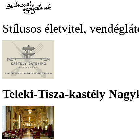
Stílusos életvitel, vendéglá
Teleki-Tisza-kastély Nagy