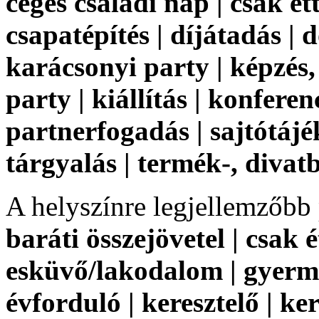
céges családi nap | csak ét
csapatépítés | díjátadás | d
karácsonyi party | képzés,
party | kiállítás | konferen
partnerfogadás | sajtótájé
tárgyalás | termék-, diva
A helyszínre legjellemzőbb
baráti összejövetel | csak 
esküvő/lakodalom | gyerm
évforduló | keresztelő | ke