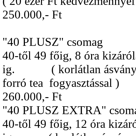
( 20 ezer Ft kedvezménnyel
250.000,- Ft
"40 PLUSZ" csomag
40-től 49 főig, 8 óra kizáró
ig. ( korlátlan ásványví
forró tea fogyasztással )
260.000,- Ft
"40 PLUSZ EXTRA" csom
40-től 49 főig, 12 óra kizár