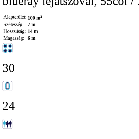
blueray lejátszóval, 55col /
2
Alapterület:
100 m
Szélesség:
7 m
Hosszúság:
14 m
Magasság:
6 m
30
24