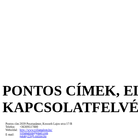
PONTOS CÍMEK, 
KAPCSOLATFELV
Pontos cím:
2039 Pusztazámor, Kossuth Lajos utca 17/B
Telefon:
+36309517880
Weboldal:
http://www.villamalom.hu/
villamalom@gmail.com
E-mail:
pataky23@t-online.hu