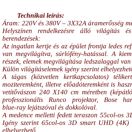
Technikai leírás:
Áram: 220V és 380V – 3X32A áramerősség mel
Helyszínen rendelkezésre álló világítás és
berendezések:
Az ingatlan kertje és az épület frontja ledes re
van megvilágítva, súrlófény-hatással. A kiem
részek, elemek megvilágítása ledszalaggal va
Külön világításelemek igény szerint elhelyezhet
A tágas (közvetlen kertkapcsolatos) téliker
moziteremként, illetve előadóteremként is haszn
vetítővászon 240 X140 cm méretben (képátl
professzionális Runco projektor, Bose han
blue-ray lejátszóval és dokkolóval.
A medence melletti fedett teraszon 55col-os 
Igény szerint 65col-os 3D smart UHD (4K)
elhelyezhető.