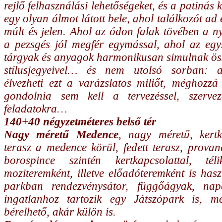
rejlő felhasználási lehetőségeket, és a patinás 
egy olyan álmot látott bele, ahol találkozót a
múlt és jelen. Ahol az ódon falak tövében a 
a pezsgés jól megfér egymással, ahol az egys
tárgyak és anyagok harmonikusan simulnak öss
stílusjegyeivel… és nem utolsó sorban: 
élvezheti ezt a varázslatos miliőt, méghozzá
gondolnia sem kell a tervezéssel, szervez
feladatokra…
140+40 négyzetméteres belső tér
Nagy méretű Medence
, nagy méretű, kertk
terasz a medence körül, fedett terasz, provanc
borospince szintén kertkapcsolattal, tél
moziteremként, illetve előadóteremként is has
parkban rendezvénysátor, függőágyak, na
ingatlanhoz tartozik egy Játszópark is, me
bérelhető, akár külön is.