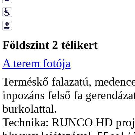
Földszint 2 télikert
A terem fotója
Terméskő falazatú, medence 
inpozáns felső fa gerendáza
burkolattal.
Technika: RUNCO HD proje