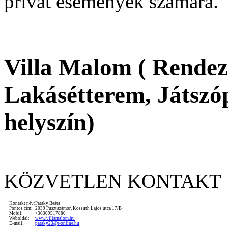
privát események számára.
Villa Malom ( Rendez
Lakásétterem, Játszóp
helyszín)
KÖZVETLEN KONTAKT
Kontakt név:
Pataky Beáta
Pontos cím:
2039 Pusztazámor, Kossuth Lajos utca 17/B
Mobil:
+36309517880
Weboldal:
www.villamalom.hu
E-mail:
pataky23@t-online.hu