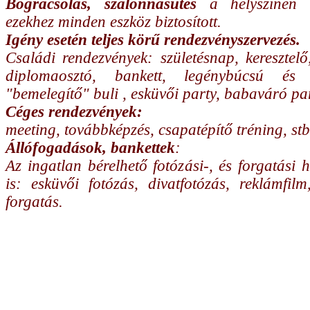
Bográcsolás, szalonnasütés
a helyszínen l
ezekhez minden eszköz biztosított.
Igény esetén teljes körű rendezvényszervezés.
Családi rendezvények: születésnap, keresztelő
diplomaosztó, bankett, legénybúcsú és 
"bemelegítő" buli , esküvői party, babaváró par
Céges rendezvények:
meeting, továbbképzés, csapatépítő tréning, stb
Állófogadások, bankettek
:
Az ingatlan bérelhető fotózási-, és forgatási h
is: esküvői fotózás, divatfotózás, reklámfilm
forgatás.