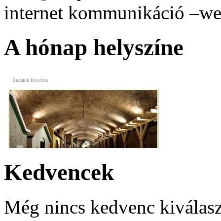
Vasmacska Terasz
internet kommunikáció –web
A hónap helyszíne
Budafok Borváros
Premium Apartmanház
Kedvencek
Még nincs kedvenc kiválasz