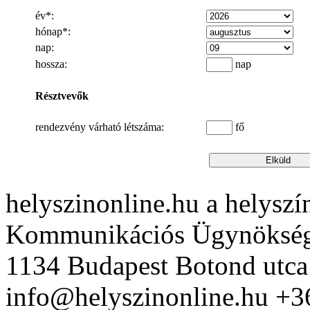
év*:
hónap*:
nap:
hossza:
nap
Résztvevők
rendezvény várható létszáma:
fő
helyszinonline.hu a helyszín
Kommunikációs Ügynöksé
1134 Budapest Botond utca
info@helyszinonline.hu +