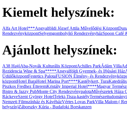
Kiemelt helyszínek:
Vasmacska Terasz
Alfa Art Hotel***
Angyalföldi József Attila Művelődési Központ
Duna
Rendezvényközpont
Selyemgombolyító Rendezvényház
Spoon Café 
Ajánlott helyszínek:
Budafok Borváros
A38 Hajó
Aba-Novák Kulturális Központ
Achilles Park
Ádám Villa
Ad
Rezidencia Wine & Spa*****
Angyalföldi Gyermek- és Ifjúsági Ház
Üdülőközpont
Festetics Palota
FUSION Élmény- és Rendezvényközp
központ
Hotel Bara
Hotel Marina Port****
Kastélykert, Tura
Katedráli
Piszkos Fredhez Étterem
Kristály Imperial Hotel****
Magyar Termész
Bistro & Jazzy Pub
Monte City Rendezvénypalota
Művészetek Háza G
Ráckeve
Szent György Hotel
Teleki-Tisza-kastély
Természettudomány
Nemzeti Filmszínház és Kávéház
Vértes Lovas Park
Villa Malom ( Ren
helyszín)
Záborszky Kúria - Budafoki Borskanzen