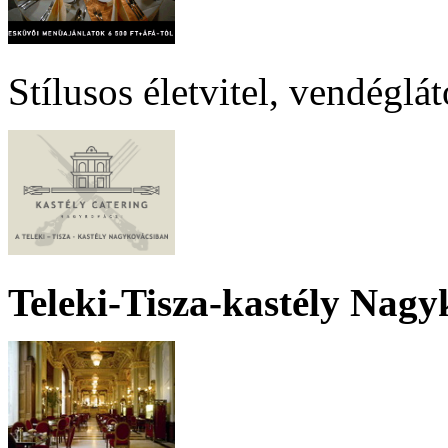
Stílusos életvitel, vendéglá
Teleki-Tisza-kastély Nagy