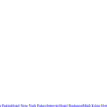
 Palota
Hotel New York Palace
IntercityHotel Budapest
Mádi Kúria Hot