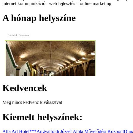
internet kommunikáció –web fejlesztés – online marketing
A hónap helyszíne
Budafok Borváros
Premium Apartmanház
Kedvencek
Még nincs kedvenc kiválasztva!
Kiemelt helyszínek:
Vasmacska Terasz
Alfa Art Hotel***
Angyalföldi József Attila Művelődési Központ
Duna