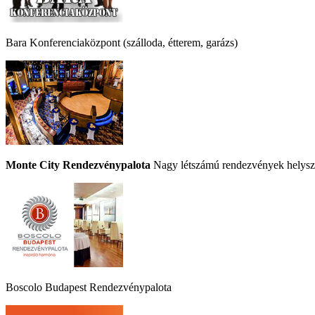
Bara Konferenciaközpont (szálloda, étterem, garázs)
Monte City Rendezvénypalota
Nagy létszámú rendezvények helyszí
Boscolo Budapest Rendezvénypalota