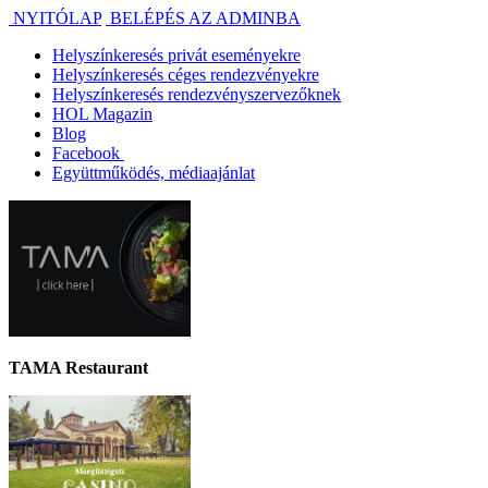
NYITÓLAP
BELÉPÉS AZ ADMINBA
Helyszínkeresés privát eseményekre
Helyszínkeresés céges rendezvényekre
Helyszínkeresés rendezvényszervezőknek
HOL Magazin
Blog
Facebook
Együttműködés, médiaajánlat
TAMA Restaurant