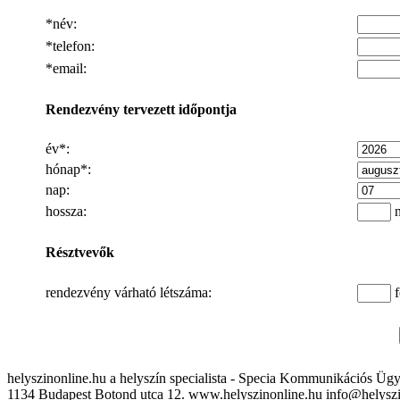
*
név
:
*telefon:
*email:
Rendezvény tervezett időpontja
év*:
hónap*:
nap:
hossza:
n
Résztvevők
rendezvény várható létszáma:
f
Vasmacska Terasz
helyszinonline.hu a helyszín specialista - Specia Kommunikációs Üg
1134 Budapest Botond utca 12. www.helyszinonline.hu info@helysz