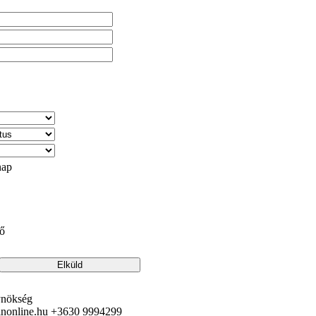
ap
ő
ynökség
inonline.hu +3630 9994299