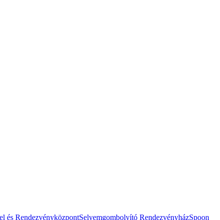
el és Rendezvényközpont
Selyemgombolyító Rendezvényház
Spoon