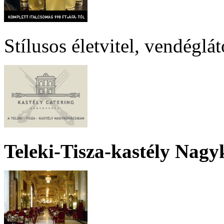
Stílusos életvitel, vendéglá
Teleki-Tisza-kastély Nagy