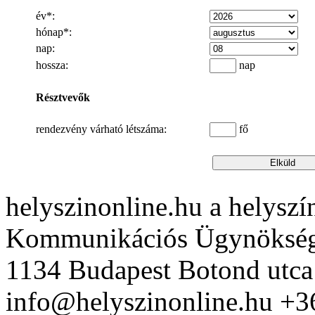
év*:
hónap*:
nap:
hossza:
nap
Résztvevők
rendezvény várható létszáma:
fő
helyszinonline.hu a helyszín
Vasmacska Terasz
Kommunikációs Ügynöksé
1134 Budapest Botond utca
info@helyszinonline.hu +