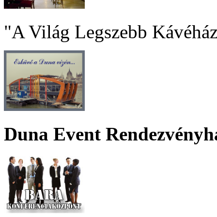
"A Világ Legszebb Kávéház
Duna Event Rendezvényh