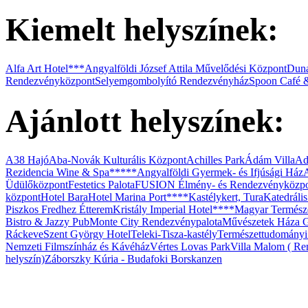
Kiemelt helyszínek:
Budafok Borváros
Alfa Art Hotel***
Angyalföldi József Attila Művelődési Központ
Duna
Rendezvényközpont
Selyemgombolyító Rendezvényház
Spoon Café 
Ajánlott helyszínek:
A38 Hajó
Aba-Novák Kulturális Központ
Achilles Park
Ádám Villa
Ad
Rezidencia Wine & Spa*****
Angyalföldi Gyermek- és Ifjúsági Ház
Üdülőközpont
Festetics Palota
FUSION Élmény- és Rendezvényközp
központ
Hotel Bara
Hotel Marina Port****
Kastélykert, Tura
Katedráli
Piszkos Fredhez Étterem
Kristály Imperial Hotel****
Magyar Termész
Bistro & Jazzy Pub
Monte City Rendezvénypalota
Művészetek Háza G
Ráckeve
Szent György Hotel
Teleki-Tisza-kastély
Természettudomány
Nemzeti Filmszínház és Kávéház
Vértes Lovas Park
Villa Malom ( Ren
helyszín)
Záborszky Kúria - Budafoki Borskanzen