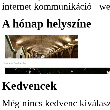
internet kommunikáció –web
Budafok Borváros
A hónap helyszíne
Premium Apartmanház
Vasmacska Terasz
Kedvencek
Még nincs kedvenc kiválasz