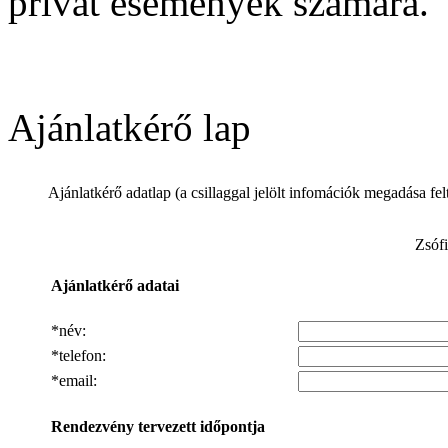
privát események számára.
Ajánlatkérő lap
Ajánlatkérő adatlap
(a csillaggal jelölt infomációk megadása fel
Zsóf
Ajánlatkérő adatai
*
név
:
*telefon:
*email:
Rendezvény tervezett időpontja