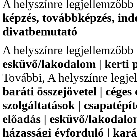
A helyszínre legjellemzőbb
képzés, továbbképzés, indo
divatbemutató
A helyszínre legjellemzőbb
esküvő/lakodalom | kerti p
További, A helyszínre legj
baráti összejövetel | céges
szolgáltatások | csapatépít
előadás | esküvő/lakodalo
házassági évforduló | kará