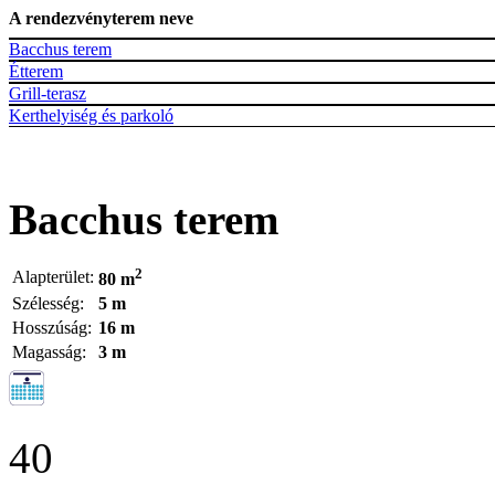
A rendezvényterem neve
Bacchus terem
Étterem
Grill-terasz
Kerthelyiség és parkoló
Bacchus terem
2
Alapterület:
80 m
Szélesség:
5 m
Hosszúság:
16 m
Magasság:
3 m
40