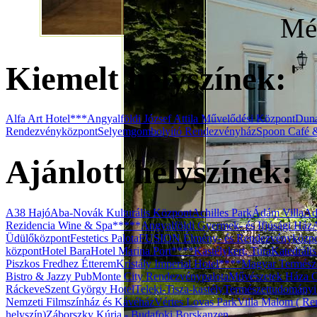
Még
Kiemelt helyszínek:
Alfa Art Hotel***
Angyalföldi József Attila Művelődési Központ
Duna
Rendezvényközpont
Selyemgombolyító Rendezvényház
Spoon Café 
Ajánlott helyszínek:
A38 Hajó
Aba-Novák Kulturális Központ
Achilles Park
Ádám Villa
Ad
Rezidencia Wine & Spa*****
Angyalföldi Gyermek- és Ifjúsági Ház
Üdülőközpont
Festetics Palota
FUSION Élmény- és Rendezvényközp
központ
Hotel Bara
Hotel Marina Port****
Kastélykert, Tura
Katedráli
Piszkos Fredhez Étterem
Kristály Imperial Hotel****
Magyar Termész
Bistro & Jazzy Pub
Monte City Rendezvénypalota
Művészetek Háza G
Ráckeve
Szent György Hotel
Teleki-Tisza-kastély
Természettudomány
Nemzeti Filmszínház és Kávéház
Vértes Lovas Park
Villa Malom ( Ren
helyszín)
Záborszky Kúria - Budafoki Borskanzen