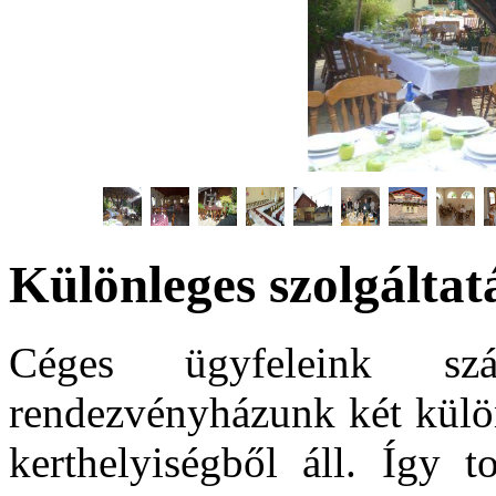
Különleges szolgáltat
Céges ügyfeleink s
rendezvényházunk két külön
kerthelyiségből áll. Így t