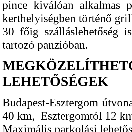
pince kiválóan alkalmas p
kerthelyiségben történő gril
30 főig szálláslehetőség i
tartozó panzióban.
MEGKÖZELÍTHETŐ
LEHETŐSÉGEK
Budapest-Esztergom útvonal
40 km, Eszte
rgomtól 12
Maximális parkolási lehető