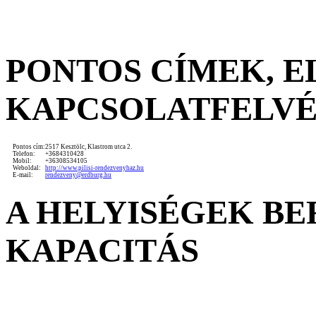
PONTOS CÍMEK, 
KAPCSOLATFELV
Pontos cím:
2517 Kesztölc, Klastrom utca 2.
Telefon:
+3684310428
Mobil:
+36308534105
Weboldal:
http://www.pilisi-rendezvenyhaz.hu
E-mail:
rendezveny@erdburg.hu
A HELYISÉGEK B
KAPACITÁS