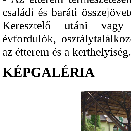
családi és baráti összejöve
Keresztelő utáni vagy 
évfordulók, osztálytalálko
az étterem és a kerthelyiség
KÉPGALÉRIA