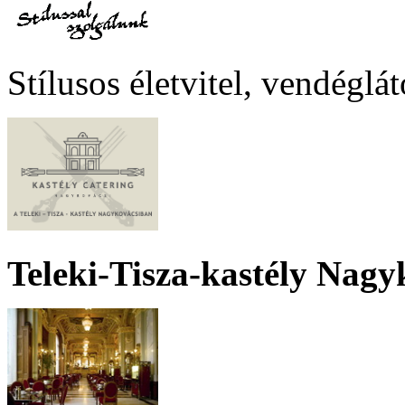
Stílusos életvitel, vendéglá
Teleki-Tisza-kastély Nagy