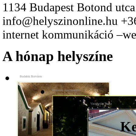
1134 Budapest Botond utca
info@helyszinonline.hu +
internet kommunikáció –web
A hónap helyszíne
Budafok Borváros
Premium Apartmanház
Vasmacska Terasz
Ke