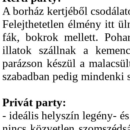
A borház kertjéből csodálato
Felejthetetlen élmény itt ül
fák, bokrok mellett. Poha
illatok szállnak a kemen
parázson készül a malacsült
szabadban pedig mindenki 
Privát party:
- ideális helyszín legény- 
nincs közvetlen szomszédsá