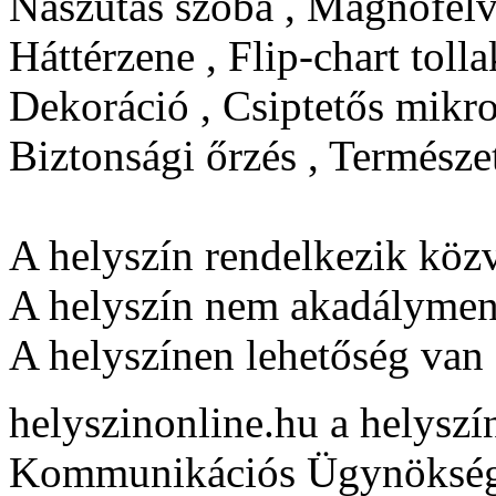
Nászutas szoba , Magnófelvé
Háttérzene , Flip-chart tolla
Dekoráció , Csiptetős mikro
Biztonsági őrzés , Természe
A helyszín rendelkezik közv
A helyszín nem akadályment
A helyszínen lehetőség van 
helyszinonline.hu a helyszín
Kommunikációs Ügynöksé