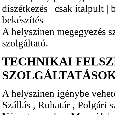
díszétkezés | csak italpult | 
bekészítés
A helyszínen megegyezés sze
szolgáltató.
TECHNIKAI FELSZ
SZOLGÁLTATÁSO
A helyszínen igénybe vehető
Szállás , Ruhatár , Polgári s