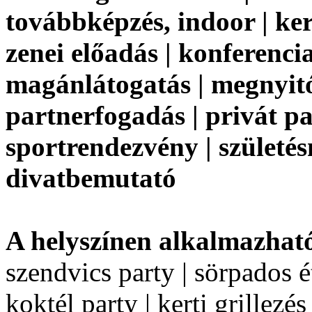
továbbképzés, indoor | kert
zenei előadás | konferenci
magánlátogatás | megnyitó 
partnerfogadás | privát par
sportrendezvény | születés
divatbemutató
A helyszínen alkalmazhat
szendvics party | sörpados é
koktél party | kerti grillezé