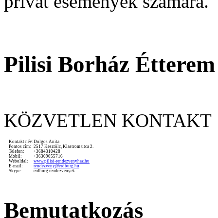
privát események számára.
Pilisi Borház Étterem
KÖZVETLEN KONTAKT
Kontakt név:
Dolgos Anita
Pontos cím:
2517 Kesztölc, Klastrom utca 2.
Telefon:
+3684310428
Mobil:
+36309055716
Weboldal:
www.pilisi-rendezvenyhaz.hu
E-mail:
rendezveny@erdburg.hu
Skype:
erdburg.rendezvenyek
Bemutatkozás