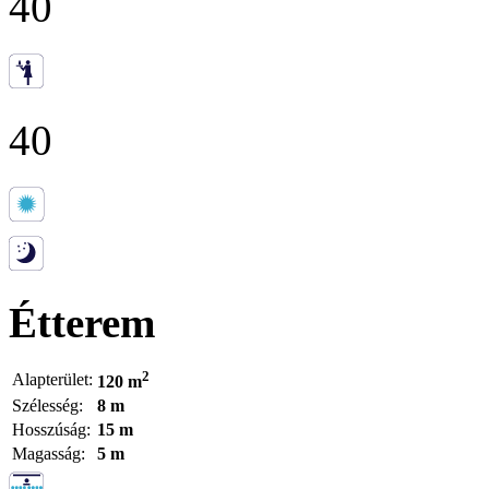
40
40
Étterem
2
Alapterület:
120 m
Szélesség:
8 m
Hosszúság:
15 m
Magasság:
5 m