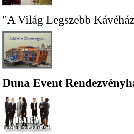
"A Világ Legszebb Kávéház
Duna Event Rendezvényh