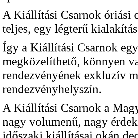
A Kiállítási Csarnok óriási
teljes, egy légterű kialakítás
Így a Kiállítási Csarnok e
megközelíthető, könnyen var
rendezvényének exkluzív me
rendezvényhelyszín.
A Kiállítási Csarnok a Ma
nagy volumenű, nagy érdeklő
időszaki kiállításai okán de