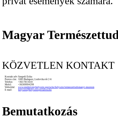
privát események számára.
Magyar Természett
KÖZVETLEN KONTAKT
Kontakt név:
Szegedi Erika
Pontos cím:
1083 Budapest, Ludovika tér 2-6
Telefon:
+3617811610
Mobil:
+36309994299
Weboldal:
www.rendezvenyhelyszin.specia.hu/helyszin/termeszettudomanyi-muzeum
E-mail:
helyszin@helyszinspecialista.hu
Bemutatkozás