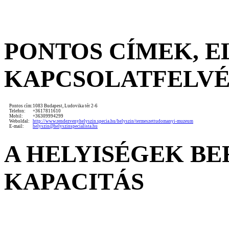
PONTOS CÍMEK, 
KAPCSOLATFELV
Pontos cím:
1083 Budapest, Ludovika tér 2-6
Telefon:
+3617811610
Mobil:
+36309994299
Weboldal:
http://www.rendezvenyhelyszin.specia.hu/helyszin/termeszettudomanyi-muzeum
E-mail:
helyszin@helyszinspecialista.hu
A HELYISÉGEK B
KAPACITÁS