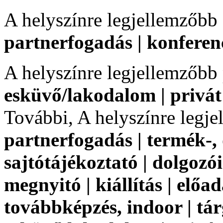
A helyszínre legjellemzőbb
partnerfogadás | konferen
A helyszínre legjellemzőbb
esküvő/lakodalom | privát
További, A helyszínre legj
partnerfogadás | termék-, 
sajtótájékoztató | dolgozói 
megnyitó | kiállítás | előa
továbbképzés, indoor | tárg