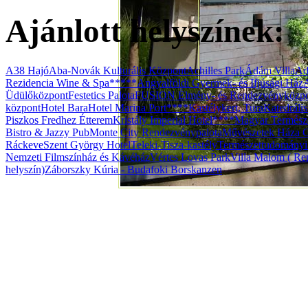
Ajánlott helyszínek:
A38 Hajó
Aba-Novák Kulturális Központ
Achilles Park
Ádám Villa
Ad
Rezidencia Wine & Spa*****
Angyalföldi Gyermek- és Ifjúsági Ház
Üdülőközpont
Festetics Palota
FUSION Élmény- és Rendezvényközp
központ
Hotel Bara
Hotel Marina Port****
Kastélykert, Tura
Katedráli
Piszkos Fredhez Étterem
Kristály Imperial Hotel****
Magyar Termész
Bistro & Jazzy Pub
Monte City Rendezvénypalota
Művészetek Háza G
Ráckeve
Szent György Hotel
Teleki-Tisza-kastély
Természettudomány
Nemzeti Filmszínház és Kávéház
Vértes Lovas Park
Villa Malom ( Ren
helyszín)
Záborszky Kúria - Budafoki Borskanzen