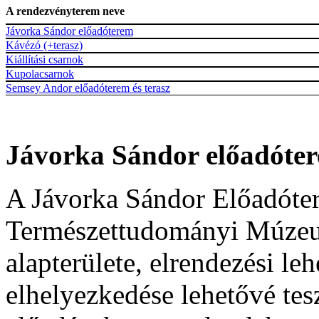
A rendezvényterem neve
Jávorka Sándor előadóterem
Kávézó (+terasz)
Kiállítási csarnok
Kupolacsarnok
Semsey Andor előadóterem és terasz
Jávorka Sándor előadóte
A Jávorka Sándor Előadóte
Természettudományi Múzeu
alapterülete, elrendezési l
elhelyezkedése lehetővé tes