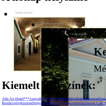
Budafok Borváros
Premium Apartmanház
Vasmacska Terasz
Ke
Még
Kiemelt helyszínek:
Alfa Art Hotel***
Angyalföldi József Attila Művelődési Központ
Duna
Rendezvényközpont
Selyemgombolyító Rendezvényház
Spoon Café 