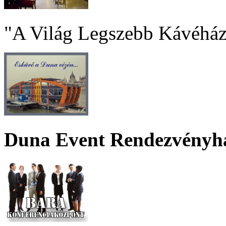
"A Világ Legszebb Kávéház
Duna Event Rendezvényh