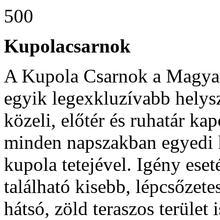
500
Kupolacsarnok
A Kupola Csarnok a Magy
egyik legexkluzívabb helys
közeli, előtér és ruhatár ka
minden napszakban egyedi k
kupola tetejével. Igény ese
található kisebb, lépcsőzet
hátsó, zöld teraszos terület