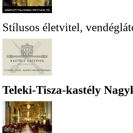
Stílusos életvitel, vendéglá
Teleki-Tisza-kastély Nagy