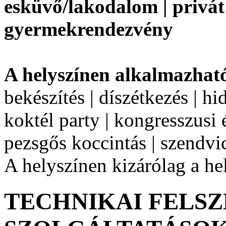
esküvő/lakodalom | privát 
gyermekrendezvény
A helyszínen alkalmazhat
bekészítés | díszétkezés | h
koktél party | kongresszusi é
pezsgős koccintás | szendvi
A helyszínen kizárólag a he
TECHNIKAI FELSZ