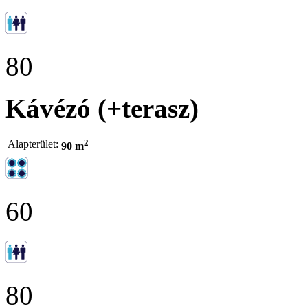
80
Kávézó (+terasz)
2
Alapterület:
90 m
60
80