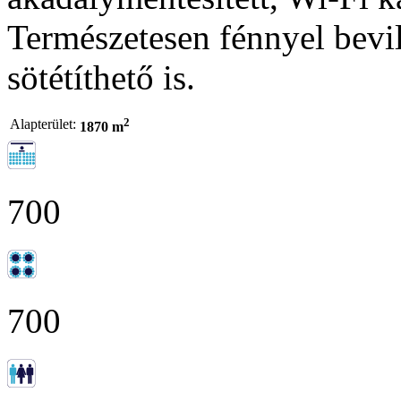
Természetesen fénnyel bevil
sötétíthető is.
2
Alapterület:
1870 m
700
700