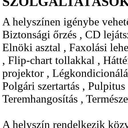
SZOLGÁLTATÁSO
A helyszínen igénybe vehető
Biztonsági őrzés , CD leját
Elnöki asztal , Faxolási leh
, Flip-chart tollakkal , Hát
projektor , Légkondicionálá
Polgári szertartás , Pulpitus
Teremhangosítás , Természe
A helyszín rendelkezik közv